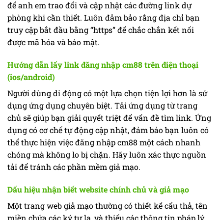
để anh em trao đổi và cập nhật các đường link dự
phòng khi cần thiết. Luôn đảm bảo rằng địa chỉ bạn
truy cập bắt đầu bằng “https” để chắc chắn kết nối
được mã hóa và bảo mật.
Hướng dẫn lấy link đăng nhập cm88 trên điện thoại
(ios/android)
Người dùng di động có một lựa chọn tiện lợi hơn là sử
dụng ứng dụng chuyên biệt. Tải ứng dụng từ trang
chủ sẽ giúp bạn giải quyết triệt để vấn đề tìm link. Ứng
dụng có cơ chế tự động cập nhật, đảm bảo bạn luôn có
thể thực hiện việc đăng nhập cm88 một cách nhanh
chóng mà không lo bị chặn. Hãy luôn xác thực nguồn
tải để tránh các phần mềm giả mạo.
Dấu hiệu nhận biết website chính chủ và giả mạo
Một trang web giả mạo thường có thiết kế cẩu thả, tên
miền chứa các ký tự lạ, và thiếu các thông tin pháp lý