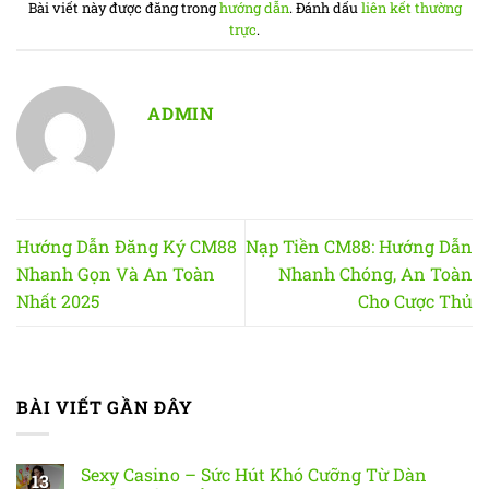
Bài viết này được đăng trong
hướng dẫn
. Đánh dấu
liên kết thường
trực
.
ADMIN
Hướng Dẫn Đăng Ký CM88
Nạp Tiền CM88: Hướng Dẫn
Nhanh Gọn Và An Toàn
Nhanh Chóng, An Toàn
Nhất 2025
Cho Cược Thủ
BÀI VIẾT GẦN ĐÂY
Sexy Casino – Sức Hút Khó Cưỡng Từ Dàn
13