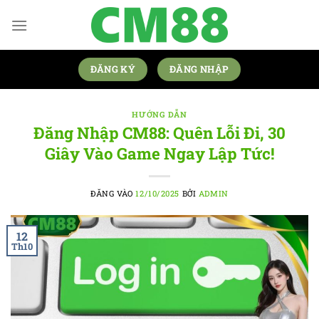
Bỏ
qua
nội
dung
ĐĂNG KÝ
ĐĂNG NHẬP
HƯỚNG DẪN
Đăng Nhập CM88: Quên Lỗi Đi, 30
Giây Vào Game Ngay Lập Tức!
ĐĂNG VÀO
12/10/2025
BỞI
ADMIN
12
Th10