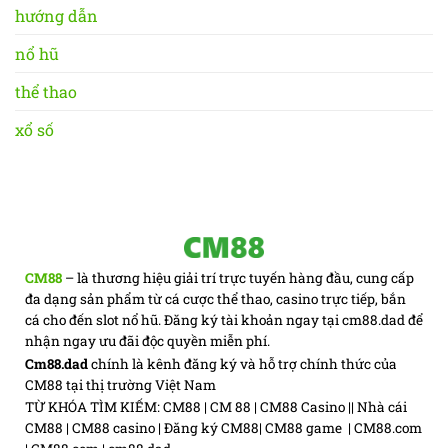
hướng dẫn
nổ hũ
thể thao
xổ số
CM88
– là thương hiệu giải trí trực tuyến hàng đầu, cung cấp
đa dạng sản phẩm từ cá cược thể thao, casino trực tiếp, bắn
cá cho đến slot nổ hũ. Đăng ký tài khoản ngay tại cm88.dad để
nhận ngay ưu đãi độc quyền miễn phí.
Cm88.dad
chính là kênh đăng ký và hỗ trợ chính thức của
CM88 tại thị trường Việt Nam
TỪ KHÓA TÌM KIẾM: CM88 | CM 88 | CM88 Casino || Nhà cái
CM88 | CM88 casino | Đăng ký CM88| CM88 game | CM88.com