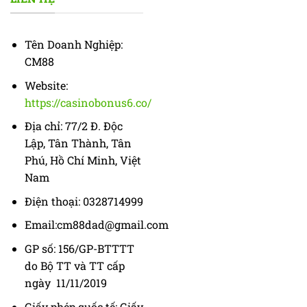
Tên Doanh Nghiệp:
CM88
Website:
https://casinobonus6.co/
Địa chỉ: 77/2 Đ. Độc
Lập, Tân Thành, Tân
Phú, Hồ Chí Minh, Việt
Nam
Điện thoại: 0328714999
Email:
cm88dad@gmail.com
GP số: 156/GP-BTTTT
do Bộ TT và TT cấp
ngày 11/11/2019
Giấy phép quốc tế: Giấy