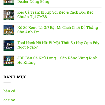
Dealer Nóng Bỏng
Th10
Kèo Cả Trận: Bí Kíp Soi Kèo & Cách Đọc Kèo
13
Chuẩn Tại CM88
Th10
Xổ Số Keno Là Gì? Bật Mí Cách Chơi Dễ Thắng
12
Cho Anh Em
Th10
Tool Hack Nổ Hũ: Bí Mật Thật Sự Hay Cạm Bẫy
12
Ngọt Ngào?
Th10
JDB Bắn Cá Ngũ Long – Săn Rồng Vàng Rinh
12
Hũ Khủng
Th10
DANH MỤC
bắn cá
casino