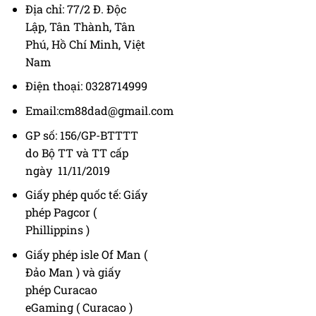
Địa chỉ: 77/2 Đ. Độc
Lập, Tân Thành, Tân
Phú, Hồ Chí Minh, Việt
Nam
Điện thoại: 0328714999
Email:
cm88dad@gmail.com
GP số: 156/GP-BTTTT
do Bộ TT và TT cấp
ngày 11/11/2019
Giấy phép quốc tế: Giấy
phép Pagcor (
Phillippins )
Giấy phép isle Of Man (
Đảo Man ) và giấy
phép Curacao
eGaming ( Curacao )