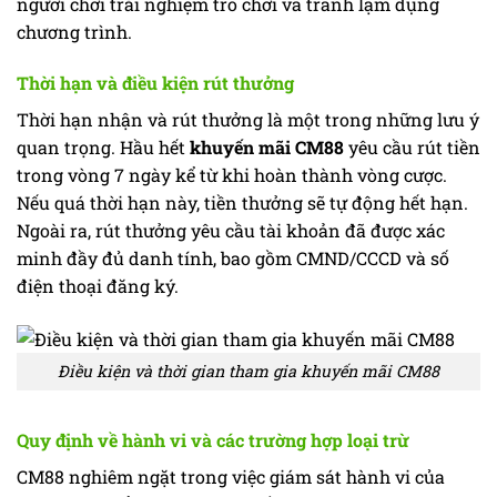
người chơi trải nghiệm trò chơi và tránh lạm dụng
chương trình.
Thời hạn và điều kiện rút thưởng
Thời hạn nhận và rút thưởng là một trong những lưu ý
quan trọng. Hầu hết
khuyến mãi CM88
yêu cầu rút tiền
trong vòng 7 ngày kể từ khi hoàn thành vòng cược.
Nếu quá thời hạn này, tiền thưởng sẽ tự động hết hạn.
Ngoài ra, rút thưởng yêu cầu tài khoản đã được xác
minh đầy đủ danh tính, bao gồm CMND/CCCD và số
điện thoại đăng ký.
Điều kiện và thời gian tham gia khuyến mãi CM88
Quy định về hành vi và các trường hợp loại trừ
CM88 nghiêm ngặt trong việc giám sát hành vi của