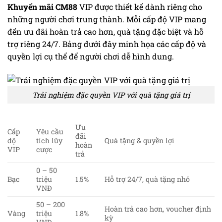
Khuyến mãi CM88
VIP được thiết kế dành riêng cho
những người chơi trung thành. Mỗi cấp độ VIP mang
đến ưu đãi hoàn trả cao hơn, quà tặng đặc biệt và hỗ
trợ riêng 24/7. Bảng dưới đây minh họa các cấp độ và
quyền lợi cụ thể để người chơi dễ hình dung.
Trải nghiệm đặc quyền VIP với quà tặng giá trị
Ưu
Cấp
Yêu cầu
đãi
độ
tích lũy
Quà tặng & quyền lợi
hoàn
VIP
cược
trả
0 – 50
Bạc
triệu
1.5%
Hỗ trợ 24/7, quà tặng nhỏ
VNĐ
50 – 200
Hoàn trả cao hơn, voucher định
Vàng
triệu
1.8%
kỳ