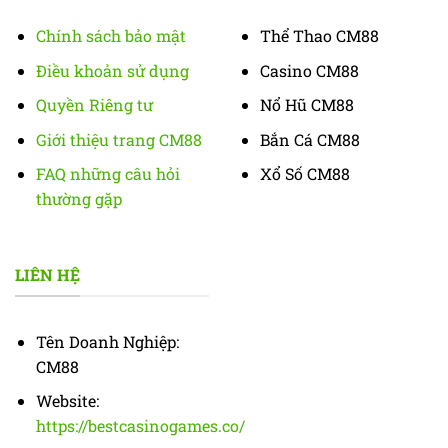
Chính sách bảo mật
Thể Thao CM88
Điều khoản sử dụng
Casino CM88
Quyền Riêng tư
Nổ Hũ CM88
Giới thiệu trang CM88
Bắn Cá CM88
FAQ những câu hỏi
Xổ Số CM88
thường gặp
LIÊN HỆ
Tên Doanh Nghiệp:
CM88
Website:
https://bestcasinogames.co/