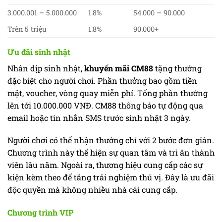
3.000.001 – 5.000.000
1.8%
54.000 – 90.000
Trên 5 triệu
1.8%
90.000+
Ưu đãi sinh nhật
Nhân dịp sinh nhật,
khuyến mãi CM88
tặng thưởng
đặc biệt cho người chơi. Phần thưởng bao gồm tiền
mặt, voucher, vòng quay miễn phí. Tổng phần thưởng
lên tới 10.000.000 VNĐ. CM88 thông báo tự động qua
email hoặc tin nhắn SMS trước sinh nhật 3 ngày.
Người chơi có thể nhận thưởng chỉ với 2 bước đơn giản.
Chương trình này thể hiện sự quan tâm và tri ân thành
viên lâu năm. Ngoài ra, thương hiệu cung cấp các sự
kiện kèm theo để tăng trải nghiệm thú vị. Đây là ưu đãi
độc quyền mà không nhiều nhà cái cung cấp.
Chương trình VIP