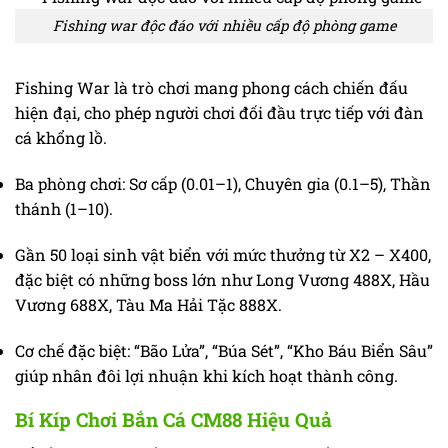
Fishing war độc đáo với nhiều cấp độ phòng game
Fishing War là trò chơi mang phong cách chiến đấu
hiện đại, cho phép người chơi đối đầu trực tiếp với đàn
cá khổng lồ.
Ba phòng chơi: Sơ cấp (0.01–1), Chuyên gia (0.1–5), Thần
thánh (1–10).
Gần 50 loại sinh vật biển với mức thưởng từ X2 – X400,
đặc biệt có những boss lớn như Long Vương 488X, Hầu
Vương 688X, Tàu Ma Hải Tặc 888X.
Cơ chế đặc biệt: “Bão Lửa”, “Búa Sét”, “Kho Báu Biển Sâu”
giúp nhân đôi lợi nhuận khi kích hoạt thành công.
Bí Kíp Chơi Bắn Cá CM88 Hiệu Quả