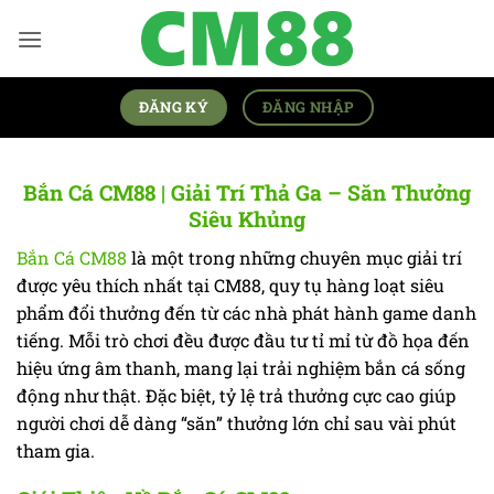
Bỏ
qua
nội
dung
ĐĂNG KÝ
ĐĂNG NHẬP
Bắn Cá CM88 | Giải Trí Thả Ga – Săn Thưởng
Siêu Khủng
Bắn Cá CM88
là một trong những chuyên mục giải trí
được yêu thích nhất tại CM88, quy tụ hàng loạt siêu
phẩm đổi thưởng đến từ các nhà phát hành game danh
tiếng. Mỗi trò chơi đều được đầu tư tỉ mỉ từ đồ họa đến
hiệu ứng âm thanh, mang lại trải nghiệm bắn cá sống
động như thật. Đặc biệt, tỷ lệ trả thưởng cực cao giúp
người chơi dễ dàng “săn” thưởng lớn chỉ sau vài phút
tham gia.