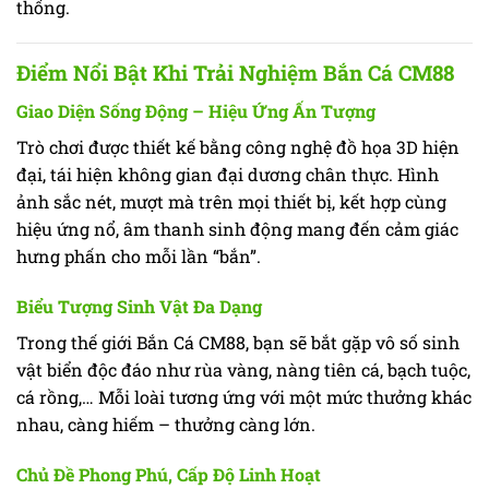
thống.
Điểm Nổi Bật Khi Trải Nghiệm Bắn Cá CM88
Giao Diện Sống Động – Hiệu Ứng Ấn Tượng
Trò chơi được thiết kế bằng công nghệ đồ họa 3D hiện
đại, tái hiện không gian đại dương chân thực. Hình
ảnh sắc nét, mượt mà trên mọi thiết bị, kết hợp cùng
hiệu ứng nổ, âm thanh sinh động mang đến cảm giác
hưng phấn cho mỗi lần “bắn”.
Biểu Tượng Sinh Vật Đa Dạng
Trong thế giới Bắn Cá CM88, bạn sẽ bắt gặp vô số sinh
vật biển độc đáo như rùa vàng, nàng tiên cá, bạch tuộc,
cá rồng,… Mỗi loài tương ứng với một mức thưởng khác
nhau, càng hiếm – thưởng càng lớn.
Chủ Đề Phong Phú, Cấp Độ Linh Hoạt