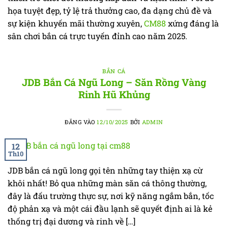
họa tuyệt đẹp, tỷ lệ trả thưởng cao, đa dạng chủ đề và
sự kiện khuyến mãi thường xuyên,
CM88
xứng đáng là
sân chơi bắn cá trực tuyến đỉnh cao năm 2025.
BẮN CÁ
JDB Bắn Cá Ngũ Long – Săn Rồng Vàng
Rinh Hũ Khủng
ĐĂNG VÀO
12/10/2025
BỞI
ADMIN
12
Th10
JDB bắn cá ngũ long gọi tên những tay thiện xạ cừ
khôi nhất! Bỏ qua những màn săn cá thông thường,
đây là đấu trường thực sự, nơi kỹ năng ngắm bắn, tốc
độ phản xạ và một cái đầu lạnh sẽ quyết định ai là kẻ
thống trị đại dương và rinh về […]