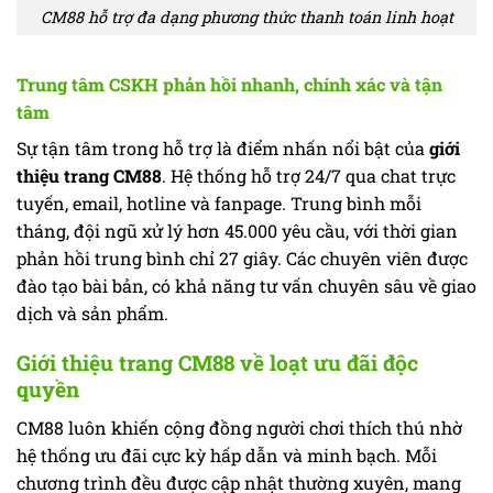
CM88 hỗ trợ đa dạng phương thức thanh toán linh hoạt
Trung tâm CSKH phản hồi nhanh, chính xác và tận
tâm
Sự tận tâm trong hỗ trợ là điểm nhấn nổi bật của
giới
thiệu trang CM88
. Hệ thống hỗ trợ 24/7 qua chat trực
tuyến, email, hotline và fanpage. Trung bình mỗi
tháng, đội ngũ xử lý hơn 45.000 yêu cầu, với thời gian
phản hồi trung bình chỉ 27 giây. Các chuyên viên được
đào tạo bài bản, có khả năng tư vấn chuyên sâu về giao
dịch và sản phẩm.
Giới thiệu trang CM88 về loạt ưu đãi độc
quyền
CM88 luôn khiến cộng đồng người chơi thích thú nhờ
hệ thống ưu đãi cực kỳ hấp dẫn và minh bạch. Mỗi
chương trình đều được cập nhật thường xuyên, mang