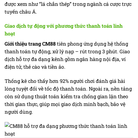
được xem như “lá chắn thép” trong ngành cá cược trực
tuyến châu Á.
Giao dịch tự động với phương thức thanh toán linh
hoạt
Giới thiệu trang CM88
tiên phong ứng dụng hệ thống
thanh toán tự động, xử lý nạp – rút trong 3 phút. Giao
dịch hỗ trợ đa dạng kênh gồm ngân hàng nội địa, ví
điện tử, thẻ cào và tiền ảo.
Thống kê cho thấy hơn 92% người chơi đánh giá hài
lòng tuyệt đối về tốc độ thanh toán. Ngoài ra, nền tảng
còn sử dụng thuật toán kiểm tra chống gian lận theo
thời gian thực, giúp mọi giao dịch minh bạch, bảo vệ
người dùng.