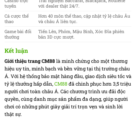
Casino trực
Trải nghiệm Baccarat, Blackjack, Roulette
tuyến
với dealer thật 24/7.
Cá cược thể
Hơn 40 môn thể thao, cập nhật tỷ lệ châu Âu
thao
và châu Á liên tục.
Game bài đổi
Tiến Lên, Phỏm, Mậu Binh, Xóc Đĩa phiên
thưởng
bản 3D cực mượt.
Kết luận
Giới thiệu trang CM88
là minh chứng cho một thương
hiệu uy tín, minh bạch và bền vững tại thị trường châu
Á. Với hệ thống bảo mật hàng đầu, giao dịch siêu tốc và
tỷ lệ thưởng hấp dẫn,
CM88
đã chinh phục hơn 3,5 triệu
người chơi toàn châu Á. Các chương trình ưu đãi độc
quyền, cùng danh mục sản phẩm đa dạng, giúp người
chơi có những phút giây giải trí trọn vẹn và sinh lời
thật sự.