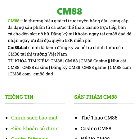
CM88
– là thương hiệu giải trí trực tuyến hàng đầu, cung cấp
đa dạng sản phẩm từ cá cược thể thao, casino trực tiếp, bắn
cá cho đến slot nổ hũ. Đăng ký tài khoản ngay tại cm88.dad để
nhận ngay ưu đãi độc quyền 58K miễn phí.
Cm88.dad
chính là kênh đăng ký và hỗ trợ chính thức của
CM88 tại thị trường Việt Nam
TỪ KHÓA TÌM KIẾM: CM88 | CM 88 | CM88 Casino || Nhà cái
CM88 | CM88 casino | Đăng ký CM88| CM88 game | CM88.com
| CM88 com | cm88.dad
THÔNG TIN
SẢN PHẨM CM88
Chính sách bảo mật
Thể Thao CM88
Điều khoản sử dụng
Casino CM88
Quyền Riêng tư
Nổ Hũ CM88