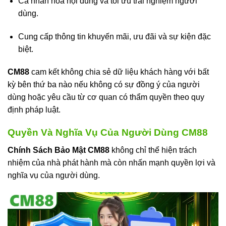
Cá nhân hóa nội dung và tối ưu trải nghiệm người
dùng.
Cung cấp thông tin khuyến mãi, ưu đãi và sự kiện đặc
biệt.
CM88
cam kết không chia sẻ dữ liệu khách hàng với bất
kỳ bên thứ ba nào nếu không có sự đồng ý của người
dùng hoặc yêu cầu từ cơ quan có thẩm quyền theo quy
định pháp luật.
Quyền Và Nghĩa Vụ Của Người Dùng CM88
Chính Sách Bảo Mật CM88
không chỉ thể hiện trách
nhiệm của nhà phát hành mà còn nhấn mạnh quyền lợi và
nghĩa vụ của người dùng.