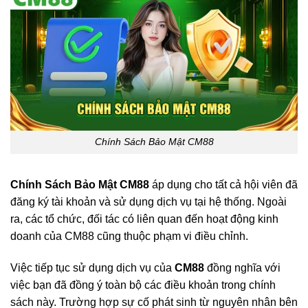
Chính Sách Bảo Mật CM88
Chính Sách Bảo Mật CM88
áp dụng cho tất cả hội viên đã
đăng ký tài khoản và sử dụng dịch vụ tại hệ thống. Ngoài
ra, các tổ chức, đối tác có liên quan đến hoạt động kinh
doanh của CM88 cũng thuộc phạm vi điều chỉnh.
Việc tiếp tục sử dụng dịch vụ của
CM88
đồng nghĩa với
việc bạn đã đồng ý toàn bộ các điều khoản trong chính
sách này. Trường hợp sự cố phát sinh từ nguyên nhân bên