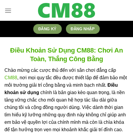
Bỏ
qua
nội
dung
ĐĂNG KÝ
ĐĂNG NHẬP
Điều Khoản Sử Dụng CM88: Chơi An
Toàn, Thắng Công Bằng
Chào mừng các cược thủ đến với sân chơi đẳng cấp
CM88
, nơi mọi quy tắc đều được thiết lập để đảm bảo một
môi trường giải trí công bằng và minh bạch nhất.
Điều
khoản sử dụng
chính là bản giao kèo quan trọng, là nền
tảng vững chắc cho mối quan hệ hợp tác lâu dài giữa
chúng tôi và cộng đồng người dùng. Việc dành thời gian
tìm hiểu kỹ lưỡng những quy định này không chỉ giúp anh
em bảo vệ quyền lợi của chính mình mà còn là chìa khóa
để tận hưởng trọn vẹn mọi khoảnh khắc giải trí đỉnh cao.