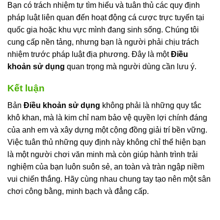
Bạn có trách nhiệm tự tìm hiểu và tuân thủ các quy định
pháp luật liên quan đến hoạt động cá cược trực tuyến tại
quốc gia hoặc khu vực mình đang sinh sống. Chúng tôi
cung cấp nền tảng, nhưng bạn là người phải chịu trách
nhiệm trước pháp luật địa phương. Đây là một
Điều
khoản sử dụng
quan trọng mà người dùng cần lưu ý.
Kết luận
Bản
Điều khoản sử dụng
không phải là những quy tắc
khô khan, mà là kim chỉ nam bảo vệ quyền lợi chính đáng
của anh em và xây dựng một cộng đồng giải trí bền vững.
Việc tuân thủ những quy định này không chỉ thể hiện bạn
là một người chơi văn minh mà còn giúp hành trình trải
nghiệm của bạn luôn suôn sẻ, an toàn và tràn ngập niềm
vui chiến thắng. Hãy cùng nhau chung tay tạo nên một sân
chơi công bằng, minh bạch và đẳng cấp.