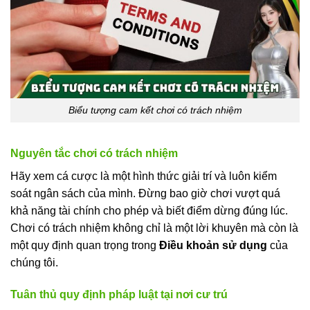
Biểu tượng cam kết chơi có trách nhiệm
Nguyên tắc chơi có trách nhiệm
Hãy xem cá cược là một hình thức giải trí và luôn kiểm
soát ngân sách của mình. Đừng bao giờ chơi vượt quá
khả năng tài chính cho phép và biết điểm dừng đúng lúc.
Chơi có trách nhiệm không chỉ là một lời khuyên mà còn là
một quy định quan trọng trong
Điều khoản sử dụng
của
chúng tôi.
Tuân thủ quy định pháp luật tại nơi cư trú