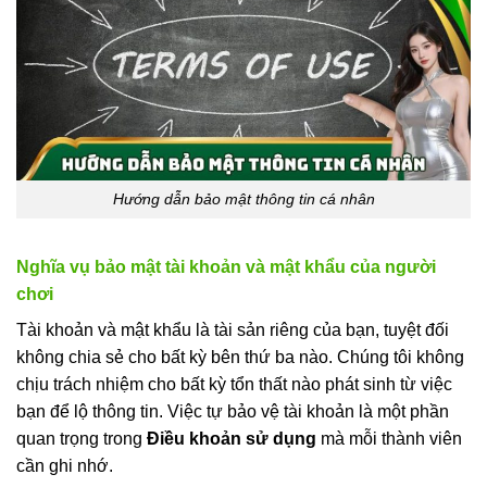
Hướng dẫn bảo mật thông tin cá nhân
Nghĩa vụ bảo mật tài khoản và mật khẩu của người
chơi
Tài khoản và mật khẩu là tài sản riêng của bạn, tuyệt đối
không chia sẻ cho bất kỳ bên thứ ba nào. Chúng tôi không
chịu trách nhiệm cho bất kỳ tổn thất nào phát sinh từ việc
bạn để lộ thông tin. Việc tự bảo vệ tài khoản là một phần
quan trọng trong
Điều khoản sử dụng
mà mỗi thành viên
cần ghi nhớ.