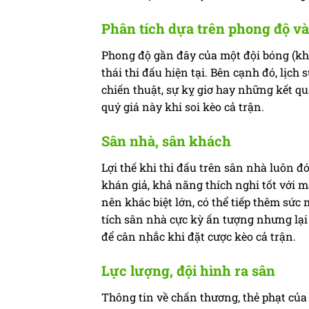
Phân tích dựa trên phong độ và 
Phong độ gần đây của một đội bóng (kho
thái thi đấu hiện tại. Bên cạnh đó, lịch
chiến thuật, sự kỵ giơ hay những kết qu
quý giá này khi soi kèo cả trận.
Sân nhà, sân khách
Lợi thế khi thi đấu trên sân nhà luôn đó
khán giả, khả năng thích nghi tốt với m
nên khác biệt lớn, có thể tiếp thêm sức
tích sân nhà cực kỳ ấn tượng nhưng lại 
để cân nhắc khi đặt cược kèo cả trận.
Lực lượng, đội hình ra sân
Thông tin về chấn thương, thẻ phạt của 