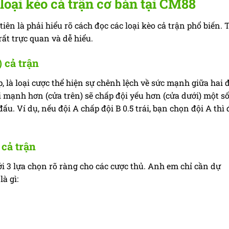
oại kèo cả trận cơ bản tại CM88
tiên là phải hiểu rõ cách đọc các loại kèo cả trận phổ biến. 
rất trực quan và dễ hiểu.
 cả trận
, là loại cược thể hiện sự chênh lệch về sức mạnh giữa hai 
i mạnh hơn (cửa trên) sẽ chấp đội yếu hơn (cửa dưới) một s
ấu. Ví dụ, nếu đội A chấp đội B 0.5 trái, bạn chọn đội A thì 
 cả trận
với 3 lựa chọn rõ ràng cho các cược thủ. Anh em chỉ cần dự
à gì: