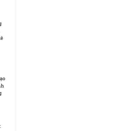
g
t
kê
tạo
nh
g
t