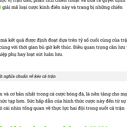
8
giải mã loại cược kinh điển này và trang bị những chiến
c mà kết quả được định đoạt dựa trên tỷ số cuối cùng của tr
cùng với thời gian bù giờ kết thúc. Điều quan trọng cần lưu 
hiệp phụ hay loạt sút luân lưu.
h nghĩa chuẩn về kèo cả trận
n và cơ bản nhất trong cá cược bóng đá, là nền tảng cho mọ
 phức tạp hơn. Sức hấp dẫn của hình thức cược này đến từ sự
ó cái nhìn tổng quan về thực lực hai đội trong suốt cả trận