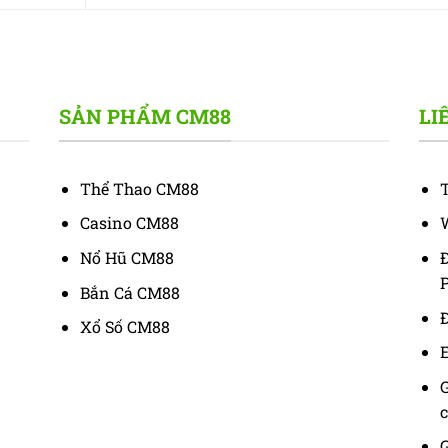
SẢN PHẨM CM88
LI
Thể Thao CM88
Casino CM88
Nổ Hũ CM88
Đ
P
Bắn Cá CM88
Đ
Xổ Số CM88
E
c
G