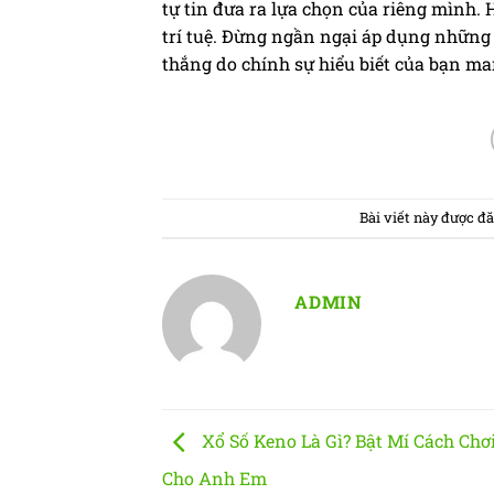
tự tin đưa ra lựa chọn của riêng mình. 
trí tuệ. Đừng ngần ngại áp dụng những
thắng do chính sự hiểu biết của bạn man
Bài viết này được đ
ADMIN
Xổ Số Keno Là Gì? Bật Mí Cách Chơ
Cho Anh Em