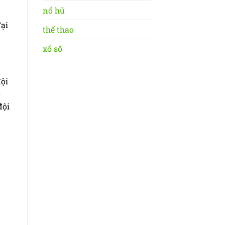
Khủng
nổ hũ
Tại
thể thao
xổ số
đội
ố
đội