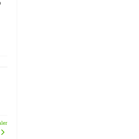
à
ler