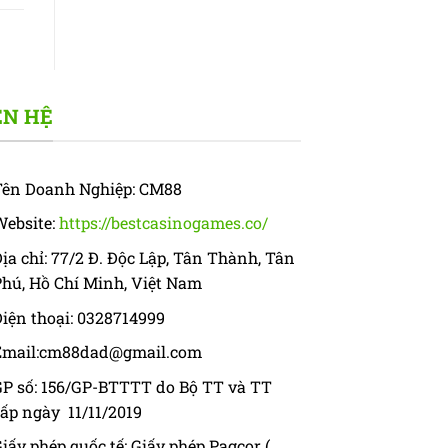
ÊN HỆ
Tên Doanh Nghiệp: CM88
Website:
https://bestcasinogames.co/
ịa chỉ: 77/2 Đ. Độc Lập, Tân Thành, Tân
hú, Hồ Chí Minh, Việt Nam
iện thoại: 0328714999
mail:
cm88dad@gmail.com
GP số: 156/GP-BTTTT do Bộ TT và TT
ấp ngày 11/11/2019
iấy phép quốc tế: Giấy phép Pagcor (