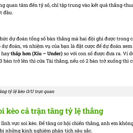
g quan tâm đến tỷ số, chỉ tập trung vào kết quả thắng-thu
t đầu.
 thức dự đoán tổng số bàn thắng mà hai đội ghi được trong 
ố dự đoán, và nhiệm vụ của bạn là đặt cược để dự đoán xem
hay
thấp hơn (Xỉu – Under)
so với con số được đưa ra. Ví d
ừ 3 bàn trở lên thì cửa Tài thắng, nếu có 2 bàn trở xuống thì 
ảng tỷ lệ kèo O/U trực quan
 kèo cả trận tăng tỷ lệ thắng
g lĩnh vực soi kèo. Để tăng cơ hội chiến thắng, anh em khôn
bị những kinh nghiệm phân tích sâu sắc.