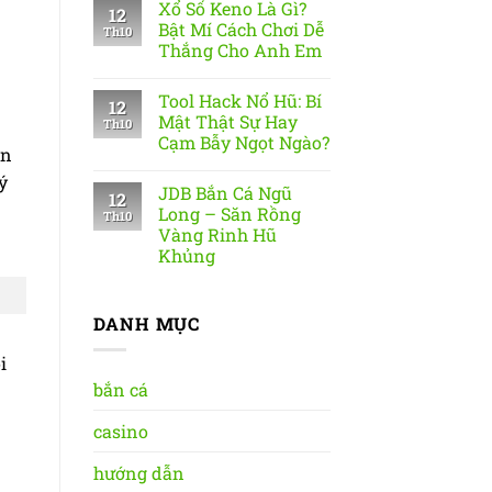
Xổ Số Keno Là Gì?
Khó
bình
12
Cưỡng
luận
Bật Mí Cách Chơi Dễ
Th10
ở
Từ
Thắng Cho Anh Em
Kèo
Dàn
Cả
Dealer
Không
Trận:
Nóng
có
Bí
Bỏng
Tool Hack Nổ Hũ: Bí
bình
12
Kíp
luận
Mật Thật Sự Hay
Soi
Th10
ở
Kèo
Cạm Bẫy Ngọt Ngào?
Xổ
&
ận
Số
Cách
Không
Keno
ý
Đọc
có
Là
JDB Bắn Cá Ngũ
Kèo
bình
12
Gì?
Chuẩn
luận
Long – Săn Rồng
Bật
Th10
ở
Tại
Mí
Vàng Rinh Hũ
Tool
CM88
Cách
Hack
Khủng
Chơi
Nổ
Dễ
Hũ:
Không
Thắng
Bí
có
Cho
Mật
bình
Anh
DANH MỤC
Thật
luận
Em
ở
Sự
JDB
Hay
i
Bắn
Cạm
Cá
Bẫy
bắn cá
Ngũ
Ngọt
Long
Ngào?
–
casino
Săn
Rồng
Vàng
hướng dẫn
Rinh
Hũ